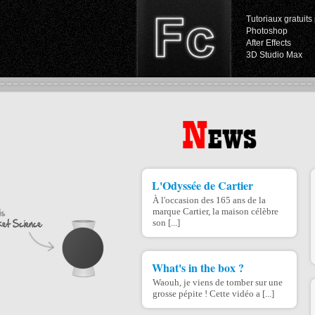
Tutoriaux gratuits 
Photoshop
After Effects
3D Studio Max
L'Odyssée de Cartier
À l'occasion des 165 ans de la
marque Cartier, la maison célèbre
son [...]
What's in the box ?
Waouh, je viens de tomber sur une
grosse pépite ! Cette vidéo a [...]