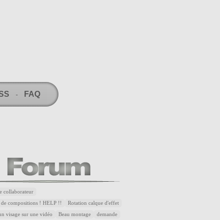
RSS
FAQ
-
e collaborateur
 de compositions ! HELP !!
Rotation calque d'effet
n visage sur une vidéo
Beau montage
demande