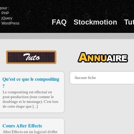
pour :
PHP
jQuery
FAQ
Stockmotion
Tu
WordPress
Qu'est ce que le compositing
Aucune fiche
?
Le compositing est effectué en
post-production (tout comme le
doublage et le montage). C'est lors
de cette étape que [...]
Cours After Effects
After Effects est un logiciel d'effet