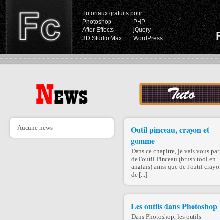
Tutoriaux gratuits pour :
Photoshop
PHP
After Effects
jQuery
3D Studio Max
WordPress
Aucune news
Outil pinceau, crayon et
gomme
Dans ce chapitre, je vais vous par
de l'outil Pinceau (brush tool en
anglais) ainsi que de l'outil crayo
de [...]
Les outils dans Photoshop
Dans Photoshop, les outils