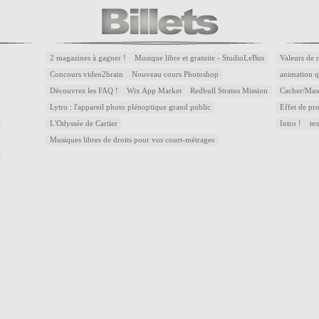
2 magazines à gagner !
Musique libre et gratuite - StudioLeBus
Valeurs de 
Concours video2brain
Nouveau cours Photoshop
animation q
Découvrez les FAQ !
Wix App Market
Redbull Stratos Mission
Cacher/Mas
Lytro : l'appareil photo plénoptique grand public
Effet de p
L'Odyssée de Cartier
Intro !
te
Musiques libres de droits pour vos court-métrages