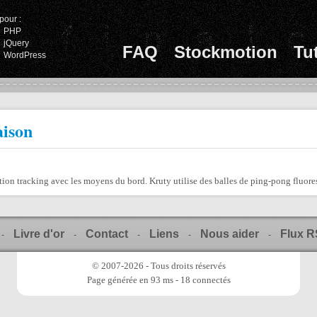
pour :
PHP
jQuery
FAQ
Stockmotion
Tu
WordPress
aison
ion tracking avec les moyens du bord. Kruty utilise des balles de ping-pong fluoresce
Livre d'or
Contact
Liens
Nous aider
Flux 
-
-
-
-
-
© 2007-2026 - Tous droits réservés
Page générée en 93 ms - 18 connectés