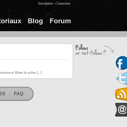
Inscription
-
Connexion
toriaux
Blog
Forum
ntes et filme la scène [...]
RSS
FAQ
-