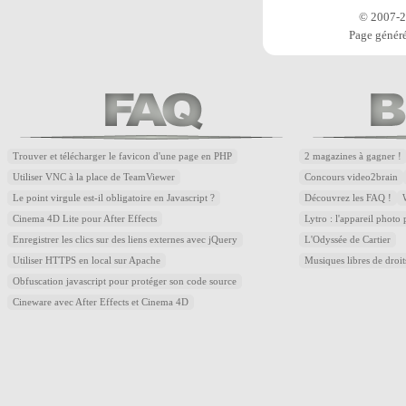
© 2007-20
Page généré
Trouver et télécharger le favicon d'une page en PHP
2 magazines à gagner !
Utiliser VNC à la place de TeamViewer
Concours video2brain
Le point virgule est-il obligatoire en Javascript ?
Découvrez les FAQ !
Cinema 4D Lite pour After Effects
Lytro : l'appareil photo
Enregistrer les clics sur des liens externes avec jQuery
L'Odyssée de Cartier
Utiliser HTTPS en local sur Apache
Musiques libres de droi
Obfuscation javascript pour protéger son code source
Cineware avec After Effects et Cinema 4D