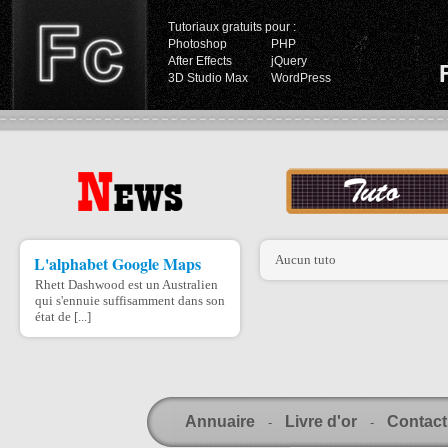
Tutoriaux gratuits pour :
Photoshop
PHP
After Effects
jQuery
3D Studio Max
WordPress
L'alphabet Google Maps
Aucun tuto
Rhett Dashwood est un Australien
qui s'ennuie suffisamment dans son
état de [...]
Annuaire
Livre d'or
Contact
-
-