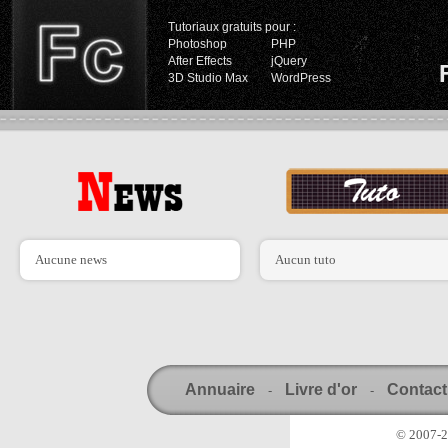
Tutoriaux gratuits pour :
Photoshop
PHP
After Effects
jQuery
3D Studio Max
WordPress
Aucune news
Aucun tuto
Annuaire
Livre d'or
Contact
-
-
© 2007-20