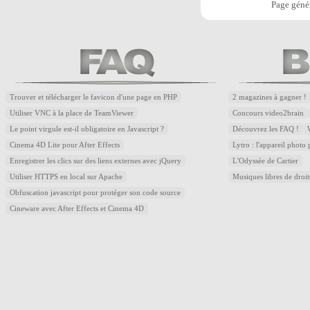
Page génér
Trouver et télécharger le favicon d'une page en PHP
2 magazines à gagner !
Utiliser VNC à la place de TeamViewer
Concours video2brain
Le point virgule est-il obligatoire en Javascript ?
Découvrez les FAQ !
Cinema 4D Lite pour After Effects
Lytro : l'appareil photo
Enregistrer les clics sur des liens externes avec jQuery
L'Odyssée de Cartier
Utiliser HTTPS en local sur Apache
Musiques libres de droi
Obfuscation javascript pour protéger son code source
Cineware avec After Effects et Cinema 4D