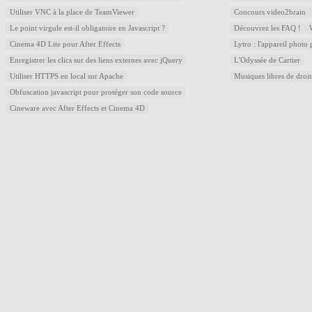
Utiliser VNC à la place de TeamViewer
Concours video2brain
Le point virgule est-il obligatoire en Javascript ?
Découvrez les FAQ !
Cinema 4D Lite pour After Effects
Lytro : l'appareil photo
Enregistrer les clics sur des liens externes avec jQuery
L'Odyssée de Cartier
Utiliser HTTPS en local sur Apache
Musiques libres de droi
Obfuscation javascript pour protéger son code source
Cineware avec After Effects et Cinema 4D