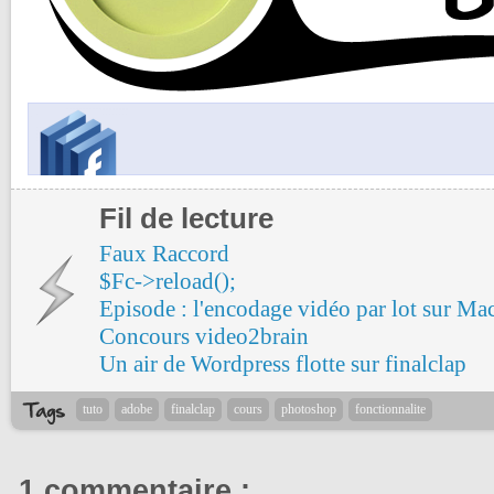
Fil de lecture
Faux Raccord
$Fc->reload();
Episode : l'encodage vidéo par lot sur Ma
Concours video2brain
Un air de Wordpress flotte sur finalclap
tuto
adobe
finalclap
cours
photoshop
fonctionnalite
1 commentaire :