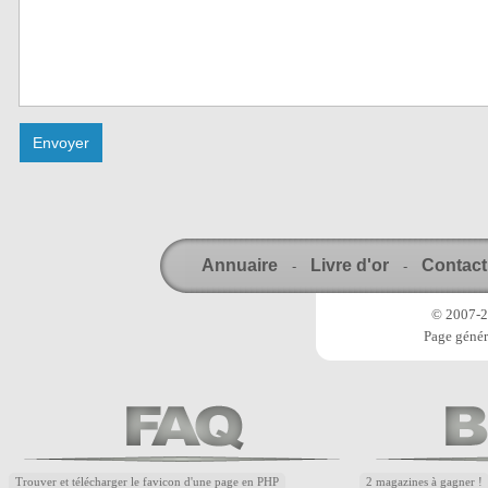
Annuaire
Livre d'or
Contact
-
-
© 2007-20
Page génér
Trouver et télécharger le favicon d'une page en PHP
2 magazines à gagner !