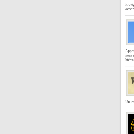
Protég
avec 
Appren
nous a
hiérar
Un av