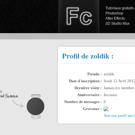
Tutoriaux gratuits 
Photoshop
After Effects
3D Studio Max
Profil de zoldik :
Pseudo :
zoldik
Date d'inscription :
Jeudi 12 Avril 201
Dernière visite :
Jamais (ce membre c'
Anniversaire :
Inconnu
Nombre de messages :
0
Gravatar :
Voir son profil sur 