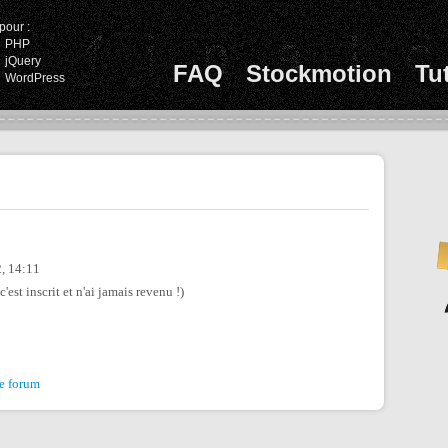
pour :
PHP
jQuery
FAQ
Stockmotion
Tu
WordPress
2, 14:11
est inscrit et n'ai jamais revenu !)
le forum