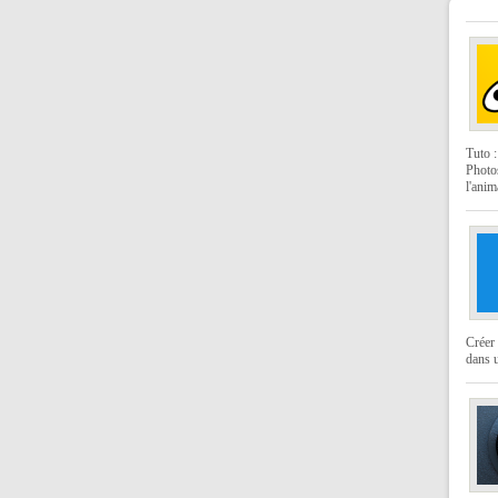
Tuto 
Photo
l'anim
Créer 
dans u