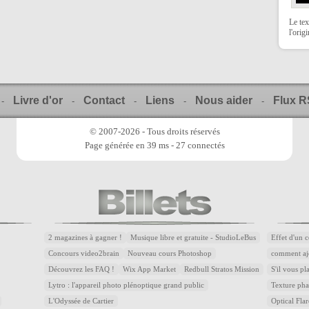
Le tex
l'orig
Livre d'or
Contact
Liens
Nous aider
Flux 
-
-
-
-
-
© 2007-2026 - Tous droits réservés
Page générée en 39 ms - 27 connectés
2 magazines à gagner !
Musique libre et gratuite - StudioLeBus
Effet d'un 
Concours video2brain
Nouveau cours Photoshop
comment aj
Découvrez les FAQ !
Wix App Market
Redbull Stratos Mission
S'il vous pl
Lytro : l'appareil photo plénoptique grand public
Texture pha
L'Odyssée de Cartier
Optical Flar