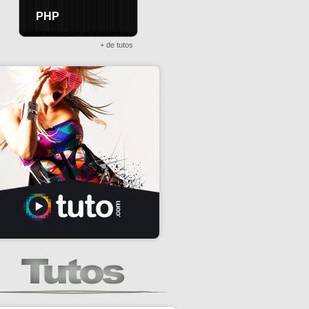
PHP
+ de tutos