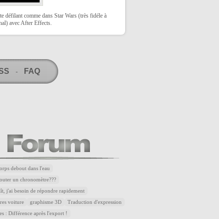
te défilant comme dans Star Wars (très fidéle à
inal) avec After Effects.
RSS
FAQ
-
corps debout dans l'eau
outer un chronomètre???
aît, j'ai besoin de répondre rapidement
res voiture
graphisme 3D
Traduction d'expression
es : Différence après l'export !