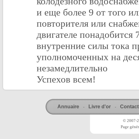
колодезного водоснабже
и еще более 9 от того 
повторителя или снабже
двигателе понадобится 
внутренние силы тока п
уполномоченных на деся
незамедлительно
Успехов всем!
Annuaire
Livre d'or
Contact
-
-
© 2007-20
Page génér