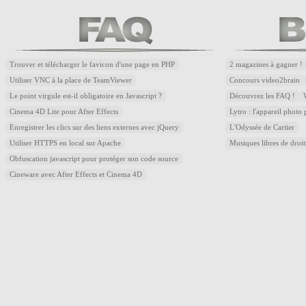
Trouver et télécharger le favicon d'une page en PHP
2 magazines à gagner !
Utiliser VNC à la place de TeamViewer
Concours video2brain
Le point virgule est-il obligatoire en Javascript ?
Découvrez les FAQ !
Cinema 4D Lite pour After Effects
Lytro : l'appareil photo
Enregistrer les clics sur des liens externes avec jQuery
L'Odyssée de Cartier
Utiliser HTTPS en local sur Apache
Musiques libres de droi
Obfuscation javascript pour protéger son code source
Cineware avec After Effects et Cinema 4D