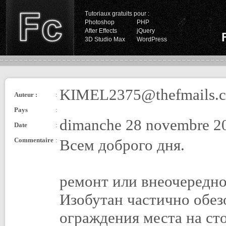
Tutoriaux gratuits pour :
Photoshop
PHP
After Effects
jQuery
3D Studio Max
WordPress
KIMEL2375@thefmails.
Auteur :
:
Pays
:
dimanche 28 novembre 20
Date
:
Commentaire
:
Всем доброго дня.
ремонт или внеочередно
Изобутан частично обез
ограждения места на ст