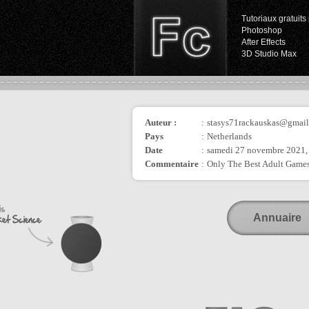
Tutoriaux gratuits 
Photoshop
After Effects
3D Studio Max
Auteur :
:
stasys71rackauskas@gmai
Pays
:
Netherlands
Date
:
samedi 27 novembre 2021,
Commentaire
:
Only The Best Adult Games
Annuaire