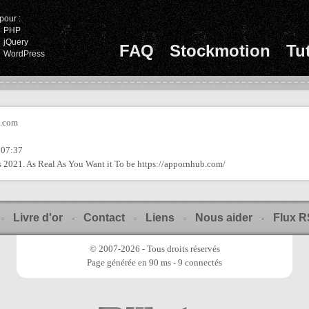
pour :
PHP
jQuery
FAQ
Stockmotion
Tu
WordPress
l.com
 07:37
 2021. As Real As You Want it To be https://appornhub.com/
Livre d'or
Contact
Liens
Nous aider
Flux 
-
-
-
-
-
© 2007-2026 - Tous droits réservés
Page générée en 90 ms - 9 connectés