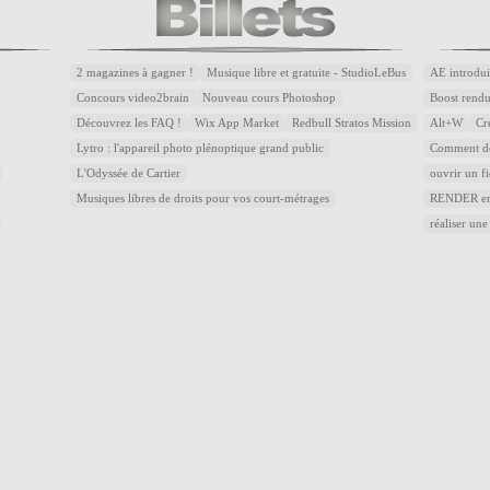
2 magazines à gagner !
Musique libre et gratuite - StudioLeBus
AE introdui
Concours video2brain
Nouveau cours Photoshop
Boost rend
Découvrez les FAQ !
Wix App Market
Redbull Stratos Mission
Alt+W
Cr
Lytro : l'appareil photo plénoptique grand public
Comment dé
L'Odyssée de Cartier
ouvrir un f
Musiques libres de droits pour vos court-métrages
RENDER en 
réaliser une