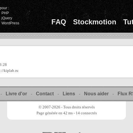
pour :
PHP
jQuery
FAQ
Stockmotion
Tu
WordPress
3:28
s://kiplab.ru
Livre d'or
Contact
Liens
Nous aider
Flux 
-
-
-
-
-
© 2007-2026 - Tous droits réservés
Page générée en 42 ms - 14 connectés