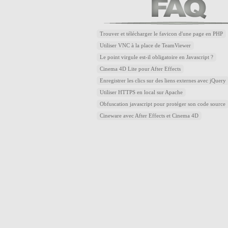
Trouver et télécharger le favicon d'une page en PHP
Utiliser VNC à la place de TeamViewer
Le point virgule est-il obligatoire en Javascript ?
Cinema 4D Lite pour After Effects
Enregistrer les clics sur des liens externes avec jQuery
Utiliser HTTPS en local sur Apache
Obfuscation javascript pour protéger son code source
Cineware avec After Effects et Cinema 4D