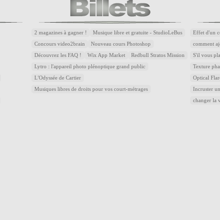
2 magazines à gagner !
Musique libre et gratuite - StudioLeBus
Effet d'un 
Concours video2brain
Nouveau cours Photoshop
comment aj
Découvrez les FAQ !
Wix App Market
Redbull Stratos Mission
S'il vous pl
Lytro : l'appareil photo plénoptique grand public
Texture pha
L'Odyssée de Cartier
Optical Flar
Musiques libres de droits pour vos court-métrages
Incruster u
changer la 