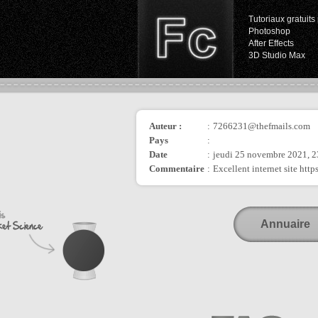
Tutoriaux gratuits 
Photoshop
After Effects
3D Studio Max
Auteur :
:
7266231@thefmails.com
Pays
:
Date
:
jeudi 25 novembre 2021, 2
Commentaire
:
Excellent internet site http
Annuaire