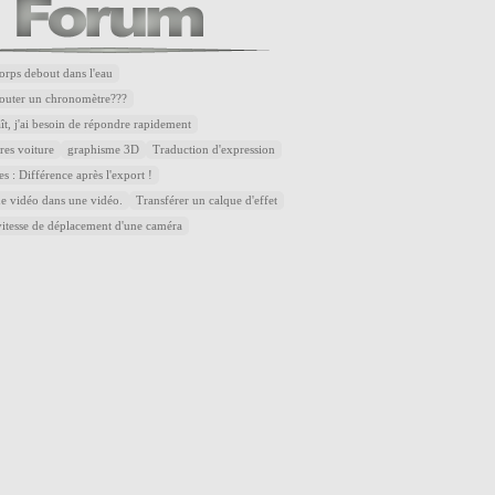
corps debout dans l'eau
outer un chronomètre???
aît, j'ai besoin de répondre rapidement
res voiture
graphisme 3D
Traduction d'expression
es : Différence après l'export !
ne vidéo dans une vidéo.
Transférer un calque d'effet
vitesse de déplacement d'une caméra