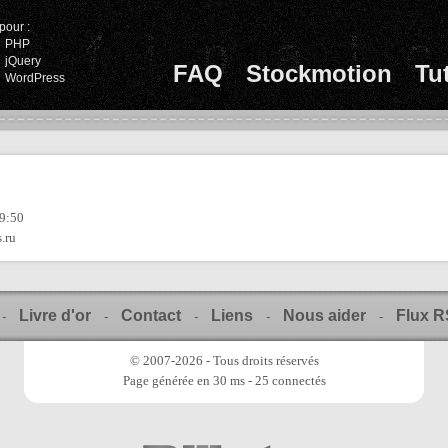
pour :
PHP
jQuery
FAQ
Stockmotion
Tu
WordPress
09:50
.ru
Livre d'or
Contact
Liens
Nous aider
Flux 
-
-
-
-
-
© 2007-2026 - Tous droits réservés
Page générée en 30 ms - 25 connectés