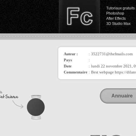
Tutoriaux gratuits 
Photoshop
After Effects
3D Studio Max
Auteur :
:
3522731@thefmails.com
Pays
:
Date
:
lundi 22 novembre 2021, 
Commentaire
:
Best webpage https://dilans
Annuaire