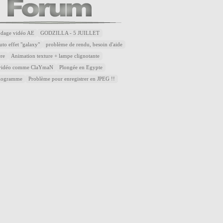
odage vidéo AE
GODZILLA - 5 JUILLET
uto effet "galaxy"
problème de rendu, besoin d'aide
ère
Animation texture + lampe clignotante
 vidéo comme ClaYmaN
Plongée en Egypte
diogramme
Problème pour enregistrer en JPEG !!