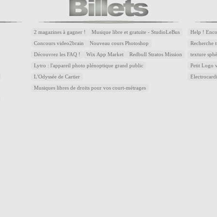
2 magazines à gagner !
Musique libre et gratuite - StudioLeBus
Help ! Enc
Concours video2brain
Nouveau cours Photoshop
Recherche t
Découvrez les FAQ !
Wix App Market
Redbull Stratos Mission
texture sph
Lytro : l'appareil photo plénoptique grand public
Petit Logo
L'Odyssée de Cartier
Electrocar
Musiques libres de droits pour vos court-métrages