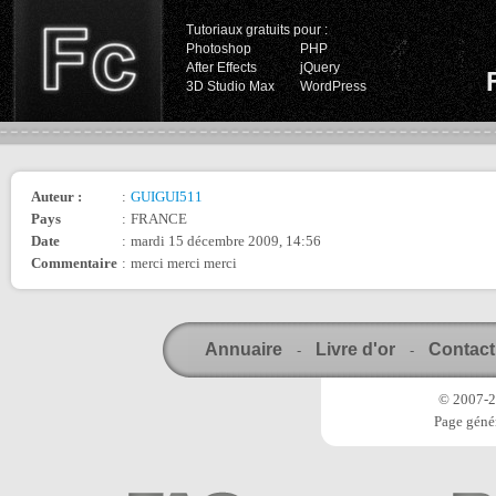
Tutoriaux gratuits pour :
Photoshop
PHP
After Effects
jQuery
3D Studio Max
WordPress
Auteur :
:
GUIGUI511
Pays
:
FRANCE
Date
:
mardi 15 décembre 2009, 14:56
Commentaire
:
merci merci merci
Annuaire
Livre d'or
Contact
-
-
© 2007-20
Page génér