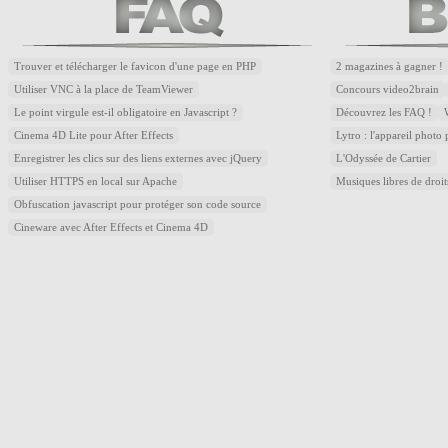
Trouver et télécharger le favicon d'une page en PHP
2 magazines à gagner !
Utiliser VNC à la place de TeamViewer
Concours video2brain
Le point virgule est-il obligatoire en Javascript ?
Découvrez les FAQ !
Cinema 4D Lite pour After Effects
Lytro : l'appareil photo
Enregistrer les clics sur des liens externes avec jQuery
L'Odyssée de Cartier
Utiliser HTTPS en local sur Apache
Musiques libres de droi
Obfuscation javascript pour protéger son code source
Cineware avec After Effects et Cinema 4D