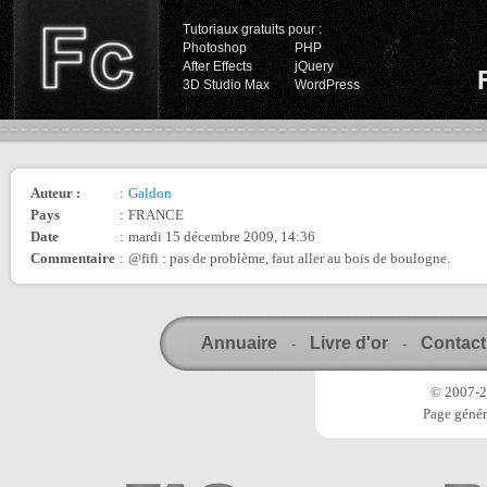
Tutoriaux gratuits pour :
Photoshop
PHP
After Effects
jQuery
3D Studio Max
WordPress
Auteur :
:
Galdon
Pays
:
FRANCE
Date
:
mardi 15 décembre 2009, 14:36
Commentaire
:
@fifi : pas de problème, faut aller au bois de boulogne.
Annuaire
Livre d'or
Contact
-
-
© 2007-20
Page génér