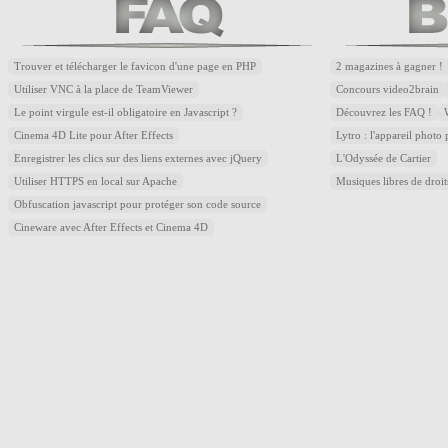
Trouver et télécharger le favicon d'une page en PHP
2 magazines à gagner !
Utiliser VNC à la place de TeamViewer
Concours video2brain
Le point virgule est-il obligatoire en Javascript ?
Découvrez les FAQ !
Cinema 4D Lite pour After Effects
Lytro : l'appareil photo
Enregistrer les clics sur des liens externes avec jQuery
L'Odyssée de Cartier
Utiliser HTTPS en local sur Apache
Musiques libres de droi
Obfuscation javascript pour protéger son code source
Cineware avec After Effects et Cinema 4D