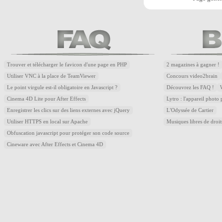
Trouver et télécharger le favicon d'une page en PHP
2 magazines à gagner !
Utiliser VNC à la place de TeamViewer
Concours video2brain
Le point virgule est-il obligatoire en Javascript ?
Découvrez les FAQ !
Cinema 4D Lite pour After Effects
Lytro : l'appareil photo
Enregistrer les clics sur des liens externes avec jQuery
L'Odyssée de Cartier
Utiliser HTTPS en local sur Apache
Musiques libres de droi
Obfuscation javascript pour protéger son code source
Cineware avec After Effects et Cinema 4D