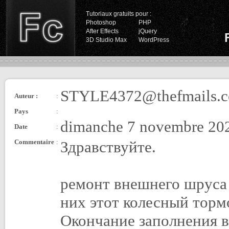
Tutoriaux gratuits pour :
Photoshop
PHP
After Effects
jQuery
3D Studio Max
WordPress
STYLE4372@thefmails.
Auteur :
:
Pays
:
dimanche 7 novembre 202
Date
:
Commentaire
:
Здравствуйте.
ремонт внешнего шруса
них этот колесный тормо
Окончание заполнения в