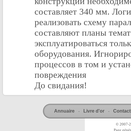
конструкции необходим
составляет 340 мм. Логи
реализовать схему пара
составляют планы темат
эксплуатироваться толь
оборудования. Игнорир
процессов в том и устан
повреждения
До свидания!
Annuaire
Livre d'or
Contact
-
-
© 2007-20
Page génér