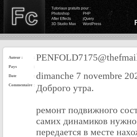
Tutoriaux gratuits pour :
Photoshop
PHP
After Effects
jQuery
3D Studio Max
WordPress
PENFOLD7175@thefmail
Auteur :
:
Pays
:
dimanche 7 novembre 202
Date
:
Commentaire
:
Доброго утра.
ремонт подвижного сост
самих динамиков нужно 
передается в месте нахо