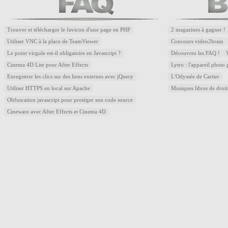
Trouver et télécharger le favicon d'une page en PHP
2 magazines à gagner !
Utiliser VNC à la place de TeamViewer
Concours video2brain
Le point virgule est-il obligatoire en Javascript ?
Découvrez les FAQ !
Cinema 4D Lite pour After Effects
Lytro : l'appareil photo
Enregistrer les clics sur des liens externes avec jQuery
L'Odyssée de Cartier
Utiliser HTTPS en local sur Apache
Musiques libres de droi
Obfuscation javascript pour protéger son code source
Cineware avec After Effects et Cinema 4D