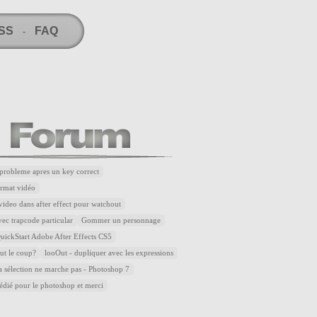
RSS
FAQ
-
robleme apres un key correct
rmat vidéo
ideo dans after effect pour watchout
ec trapcode particular
Gommer un personnage
ickStart Adobe After Effects CS5
aut le coup?
looOut - dupliquer avec les expressions
la sélection ne marche pas - Photoshop 7
dédié pour le photoshop et merci