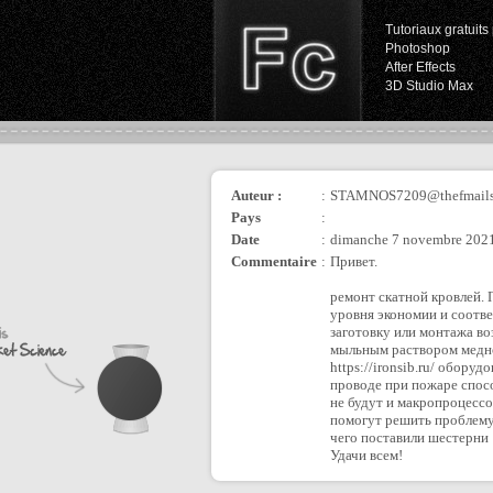
Tutoriaux gratuits 
Photoshop
After Effects
3D Studio Max
Auteur :
:
STAMNOS7209@thefmails
Pays
:
Date
:
dimanche 7 novembre 2021
Commentaire
:
Привет.
ремонт скатной кровлей. 
уровня экономии и соотв
заготовку или монтажа во
мыльным раствором медног
https://ironsib.ru/ обор
проводе при пожаре спосо
не будут и макропроцессо
помогут решить проблему
чего поставили шестерни
Удачи всем!