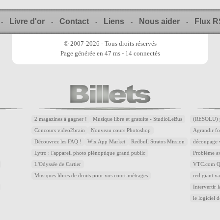
Livre d'or
Contact
Liens
Nous aider
Flux 
-
-
-
-
-
© 2007-2026 - Tous droits réservés
Page générée en 47 ms - 14 connectés
2 magazines à gagner !
Musique libre et gratuite - StudioLeBus
(RESOLU) p
Concours video2brain
Nouveau cours Photoshop
Agrandir fo
Découvrez les FAQ !
Wix App Market
Redbull Stratos Mission
découpage v
Lytro : l'appareil photo plénoptique grand public
Problème av
L'Odyssée de Cartier
VTC.com Qu
Musiques libres de droits pour vos court-métrages
red giant v
Intervertir 
le logiciel 