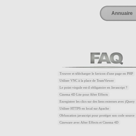
Annuaire
Trouver et télécharger le favicon d'une page en PHP
Utiliser VNC à la place de TeamViewer
Le point virgule est-il obligatoire en Javascript ?
Cinema 4D Lite pour After Effects
Enregistrer les clics sur des liens externes avec jQuery
Utiliser HTTPS en local sur Apache
Obfuscation javascript pour protéger son code source
Cineware avec After Effects et Cinema 4D