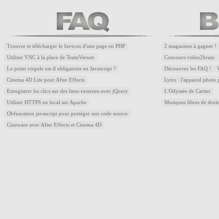
Trouver et télécharger le favicon d'une page en PHP
2 magazines à gagner !
Utiliser VNC à la place de TeamViewer
Concours video2brain
Le point virgule est-il obligatoire en Javascript ?
Découvrez les FAQ !
Cinema 4D Lite pour After Effects
Lytro : l'appareil photo
Enregistrer les clics sur des liens externes avec jQuery
L'Odyssée de Cartier
Utiliser HTTPS en local sur Apache
Musiques libres de droi
Obfuscation javascript pour protéger son code source
Cineware avec After Effects et Cinema 4D