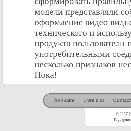
сформировать правильн
модели представляли со
оформление видео видно
технического и использ
продукта пользователи 
употребительными соеди
несколько признаков не
Пока!
Annuaire
Livre d'or
Contact
-
-
© 2007-20
Page génér