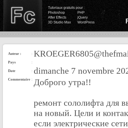
Tutoriaux gratuits pour :
Photoshop
PHP
After Effects
jQuery
3D Studio Max
WordPress
KROEGER6805@thefmai
Auteur :
:
Pays
:
dimanche 7 novembre 202
Date
:
Commentaire
:
Доброго утра!!
ремонт сололифта для в
на новый. Цели и конта
если электрические сет