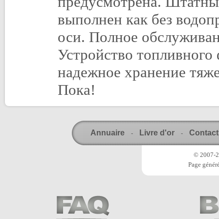
предусмотрена. Штатны
выполнен как без водоп
оси. Полное обслуживан
Устройство топливного 
надежное хранение тяж
Пока!
Annuaire
Livre d'or
Contact
-
-
© 2007-20
Page généré