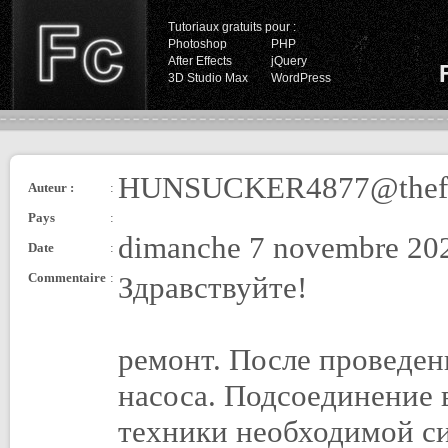
Tutoriaux gratuits pour :
Photoshop
PHP
After Effects
jQuery
3D Studio Max
WordPress
HUNSUCKER4877@thefm
Auteur :
:
Pays
:
dimanche 7 novembre 202
Date
:
Commentaire
:
Здравствуйте!
ремонт. После проведен
насоса. Подсоединение 
техники необходимой си