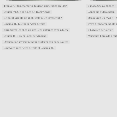
Trouver et télécharger le favicon d'une page en PHP
2 magazines à gagner !
Utiliser VNC à la place de TeamViewer
Concours video2brain
Le point virgule est-il obligatoire en Javascript ?
Découvrez les FAQ !
Cinema 4D Lite pour After Effects
Lytro : l'appareil photo
Enregistrer les clics sur des liens externes avec jQuery
L'Odyssée de Cartier
Utiliser HTTPS en local sur Apache
Musiques libres de droi
Obfuscation javascript pour protéger son code source
Cineware avec After Effects et Cinema 4D