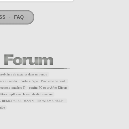
RSS
FAQ
-
problème de textures dans un rendu
lors du rendu
Barbe à Papa
Probléme de rendu
rrations lumières ??
config PC pour After Effects
ire couplé avec la stab de déformation
 REMODELER DESSIN - PROBLEME HELP !!
aide