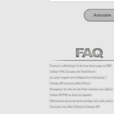
Annuaire
Trouver et télécharger le favicon d'une page en PHP
Utiliser VNC à la place de TeamViewer
Le point virgule est-il obligatoire en Javascript ?
Cinema 4D Lite pour After Effects
Enregistrer les clics sur des liens externes avec jQuery
Utiliser HTTPS en local sur Apache
Obfuscation javascript pour protéger son code source
Cineware avec After Effects et Cinema 4D