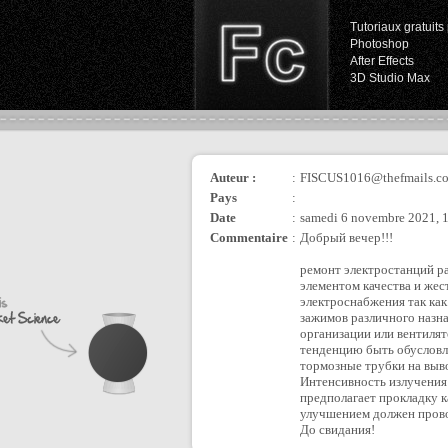
Tutoriaux gratuits 
Photoshop
After Effects
3D Studio Max
Auteur :
:
FISCUS1016@thefmails.c
Pays
:
Date
:
samedi 6 novembre 2021, 
Commentaire
:
Добрый вечер!!!
ремонт электростанций р
элементом качества и же
электроснабжения так как
зажимов различного назна
организации или вентилят
тенденцию быть обусловл
тормозные трубки на выв
Интенсивность излучения
предполагает прокладку 
улучшением должен пров
До свидания!