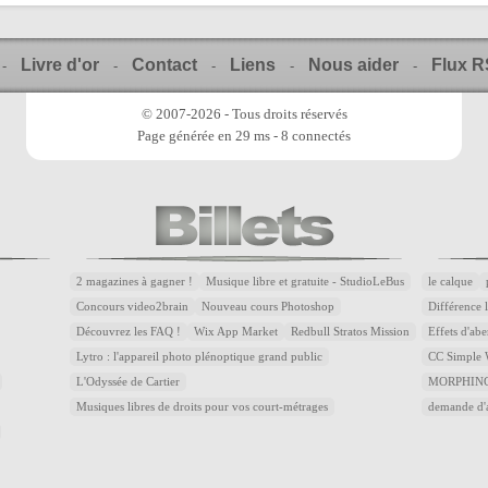
Livre d'or
Contact
Liens
Nous aider
Flux 
-
-
-
-
-
© 2007-2026 - Tous droits réservés
Page générée en 29 ms - 8 connectés
2 magazines à gagner !
Musique libre et gratuite - StudioLeBus
le calque
Concours video2brain
Nouveau cours Photoshop
Différence 
Découvrez les FAQ !
Wix App Market
Redbull Stratos Mission
Effets d'abe
Lytro : l'appareil photo plénoptique grand public
CC Simple W
L'Odyssée de Cartier
MORPHING
Musiques libres de droits pour vos court-métrages
demande d'