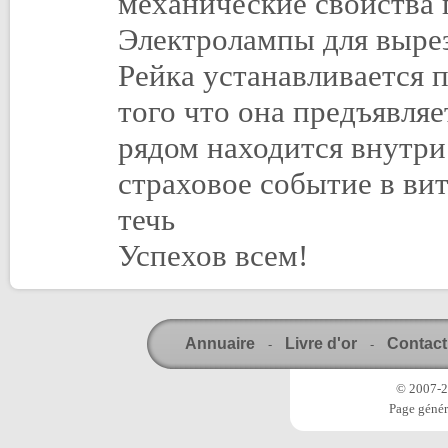
механические свойства 
Электролампы для вырез
Рейка устанавливается 
того что она предъявля
рядом находится внутри
страховое событие в ви
течь
Успехов всем!
Annuaire
Livre d'or
Contact
-
-
© 2007-20
Page génér