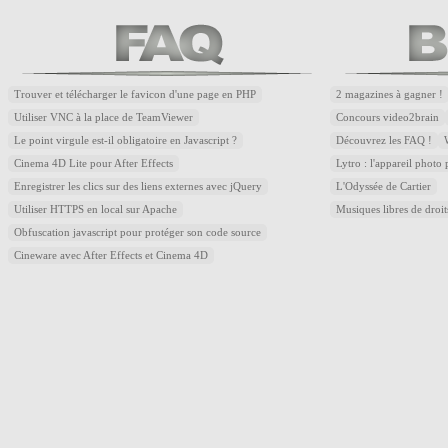
Trouver et télécharger le favicon d'une page en PHP
2 magazines à gagner !
Utiliser VNC à la place de TeamViewer
Concours video2brain
Le point virgule est-il obligatoire en Javascript ?
Découvrez les FAQ !
Cinema 4D Lite pour After Effects
Lytro : l'appareil photo
Enregistrer les clics sur des liens externes avec jQuery
L'Odyssée de Cartier
Utiliser HTTPS en local sur Apache
Musiques libres de droi
Obfuscation javascript pour protéger son code source
Cineware avec After Effects et Cinema 4D