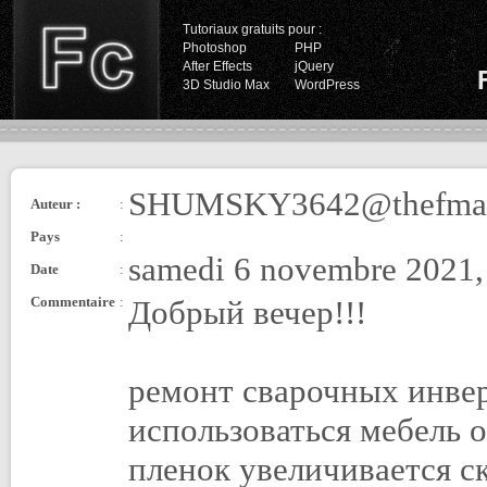
Tutoriaux gratuits pour :
Photoshop
PHP
After Effects
jQuery
3D Studio Max
WordPress
SHUMSKY3642@thefmai
Auteur :
:
Pays
:
samedi 6 novembre 2021,
Date
:
Commentaire
:
Добрый вечер!!!
ремонт сварочных инве
использоваться мебель 
пленок увеличивается ск