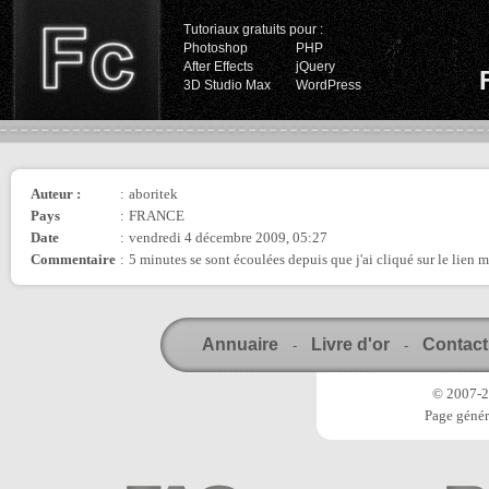
Tutoriaux gratuits pour :
Photoshop
PHP
After Effects
jQuery
3D Studio Max
WordPress
Auteur :
:
aboritek
Pays
:
FRANCE
Date
:
vendredi 4 décembre 2009, 05:27
Commentaire
:
5 minutes se sont écoulées depuis que j'ai cliqué sur le lien me
Annuaire
Livre d'or
Contact
-
-
© 2007-20
Page génér