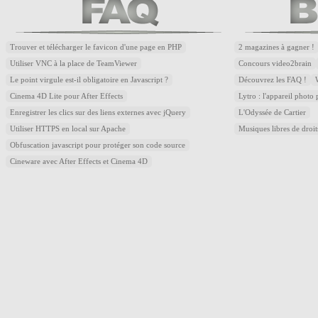
Trouver et télécharger le favicon d'une page en PHP
2 magazines à gagner !
Utiliser VNC à la place de TeamViewer
Concours video2brain
Le point virgule est-il obligatoire en Javascript ?
Découvrez les FAQ !
Cinema 4D Lite pour After Effects
Lytro : l'appareil photo
Enregistrer les clics sur des liens externes avec jQuery
L'Odyssée de Cartier
Utiliser HTTPS en local sur Apache
Musiques libres de droi
Obfuscation javascript pour protéger son code source
Cineware avec After Effects et Cinema 4D