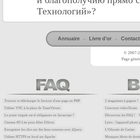
Annuaire
Livre d'or
Contact
-
-
© 2007-20
Page génér
Trouver et télécharger le favicon d'une page en PHP
2 magazines à gagner !
Utiliser VNC à la place de TeamViewer
Concours video2brain
Le point virgule est-il obligatoire en Javascript ?
Découvrez les FAQ !
Cinema 4D Lite pour After Effects
Lytro : l'appareil photo
Enregistrer les clics sur des liens externes avec jQuery
L'Odyssée de Cartier
Utiliser HTTPS en local sur Apache
Musiques libres de droi