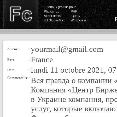
Tutoriaux gratuits pour :
Photoshop
PHP
After Effects
jQuery
3D Studio Max
WordPress
yourmail@gmail.com
Auteur :
:
France
Pays
:
lundi 11 octobre 2021, 07
Date
:
Commentaire
:
Вся правда о компании «Центр Биржевых Технологий»! Компания «Центр Биржевых Технологий» — это крупнейшая в Украине компания, предоставляющая целый комплекс услуг, которые включают в себя обучение торговле на бирже Форекс, обучение с нуля и повышение квалификации, а также поддержку своих клиентов, которые работают и инвестируют в сфере финансовых рынков. Началом работы компании было открытие офисов в 3-х крупных городах Украины: Киеве, Днепропетровске и Одессе, еще в 1997 году. На данный момент количество офисов насчитывает порядка 20. Вместе с тем, специалисты компании предоставляют свои услуги и уроки трейдинга клиентам не только в городах, где открыты офисы, а и в любой точке Украины и мира, где есть возможность коммуникации при помощи Интернета. Обучение Форекс в комфортном режиме — прерогатива клиентов ЦБТ. Все сотрудники и преподаватели ЦБТ являются практикующими трейдерами и аналитиками финансовых рынков с собственной многолетней историей и личным опытом, а также ежегодно проходят экзамены, тесты и курсы трейдеров для развития и подтверждения профессиональных навыков. Основной целью компании ЦБТ является повышение стандартов качества работы и исследование принципов развития финансовых рынков, изучение способов анализа и их прогнозирования, популяризация профессий, связанных с биржевой деятельностью. Выпускники и клиенты компании «Центр Биржевых Технологий», отзывы от которых встречаются лишь положительные, сегодня успешно работают в крупных банках и инвестиционных фондах, крупных международных корпорациях не только на территории Украины, но и в Европе, Америке, России, странах Азии, ОАЭ. Многие прошедшие обучение Forex приняли решение самостоятельно заниматься бизнесом на финансовых рынках, не имея начальства и необходимости ежедневно ходить на работу. Имея абсолютную свободу действий, они сами определяют, что и когда им необходимо делать, а также абсолютно не имеют привязки к месту, ведь самое главное, чтобы был доступен интернет и компьютер. Некоторые даже торгуют не выходя из своей яхты в Индийском океане, естественно, продолжая обучение. Форекс требует от участника рынка пополнения знаний. Центр Биржевых Технологий отзывы Форекс: обучение с нуля в ЦБТ Все это им удалось достичь благодаря тому, что они рискнули и прошли обучение торговле на Форекс и почувствовали все преимущества, которые дают в ЦБТ. Процесс подготовки состоит из двух этапов: Первый этап — это Базовый курс. Вступительная часть ориентирована на постепенное введение в атмосферу торгов людей, которые не имеют никакого отношения к миру финансов и решили пройти обучение трейдингу с нуля. В течение курса на 4-х занятиях рассматриваются история и основные принципы функционирования международных финансовых рынков, каким образом зарабатывают крупнейшие корпорации и инвестиционные банки, обучение инвестированию, расставляются ключевые акценты: от каких факторов зависит формирование цены на золото, акции, нефть, валюты, и как можно получать доход, основываясь на полученных знаниях. В курсе собрана только самая полезная и проверенная информация, которая представлена в простых для понимания и наглядных графических пособиях, а также в разнообразии практических примеров ее применения в реальной ситуации. Обучение трейдингу предполагает обязательную теоретическую часть, составленную по эксклюзивным методикам команды «Центр Биржевых технологий» — отзывы признательных клиентов доказывают эффективность специально проработанной программы. Уроки Форекс еще никогда не были так доступны! Второй этап — это Практический курс. В отличие от большинства посредственных учреждений, предлагающий только теорию, в ЦБТ большую часть времени уделяют именно практике, которая в обязательном порядке должна подкреплять уроки Forex. Программа курса состоит из 15 практических занятий, который ведут только лучшие специалисты. Во время курса поэтапно объясняются основные принципы и тонкости работы с программным обеспечением для осуществления деятельности на финансовых рынках, хитрости и личные наработки команды трейдеров ЦБТ. Отзывы подтверждают высокий уровень подготовки преподавателей и грамотный подход к делу. Обучение Forex должно быть качественным. На каждом новом занятии подробно и максимально просто рассматриваются актуальные торговые стратегии, проверенные временем, разбираются методы и возможности заработка при их использовании. После каждо