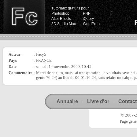
Tutoriaux gratuits pour :
Photoshop
PHP
After Effects
jQuery
3D Studio Max
WordPress
Auteur :
:
Facy5
Pays
:
FRANCE
Date
:
samedi 14 novembre 2009, 10:45
Commentaire
:
Merci de ce tuto, mais j'ai une question, je voudrais savoir 
genre 76:24) au lieu de 00:01:16:24, sans refaire un calque pa
Annuaire
Livre d'or
Contact
-
-
© 2007-20
Page génér