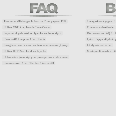
Trouver et télécharger le favicon d'une page en PHP
2 magazines à gagner !
Utiliser VNC à la place de TeamViewer
Concours video2brain
Le point virgule est-il obligatoire en Javascript ?
Découvrez les FAQ !
Cinema 4D Lite pour After Effects
Lytro : l'appareil photo
Enregistrer les clics sur des liens externes avec jQuery
L'Odyssée de Cartier
Utiliser HTTPS en local sur Apache
Musiques libres de droi
Obfuscation javascript pour protéger son code source
Cineware avec After Effects et Cinema 4D