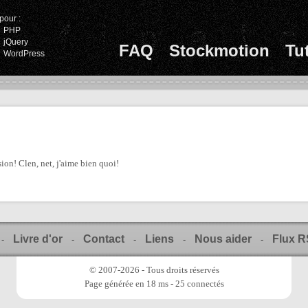
pour :
PHP
jQuery
FAQ
Stockmotion
Tu
WordPress
ion! Clen, net, j'aime bien quoi!
Livre d'or
Contact
Liens
Nous aider
Flux 
-
-
-
-
-
© 2007-2026 - Tous droits réservés
Page générée en 18 ms - 25 connectés