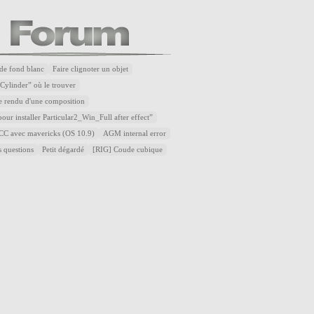
de fond blanc
Faire clignoter un objet
Cylinder” où le trouver
e rendu d'une composition
our installer Particular2_Win_Full after effect”
t CC avec mavericks (OS 10.9)
AGM internal error
s questions
Petit dégardé
[RIG] Coude cubique