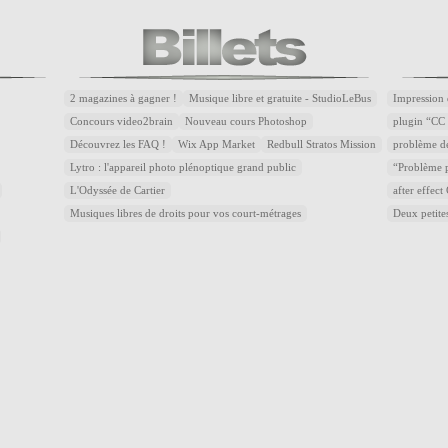
2 magazines à gagner !
Musique libre et gratuite - StudioLeBus
Impression 
Concours video2brain
Nouveau cours Photoshop
plugin “CC 
Découvrez les FAQ !
Wix App Market
Redbull Stratos Mission
problème d
Lytro : l'appareil photo plénoptique grand public
“Problème p
L'Odyssée de Cartier
after effec
Musiques libres de droits pour vos court-métrages
Deux petite