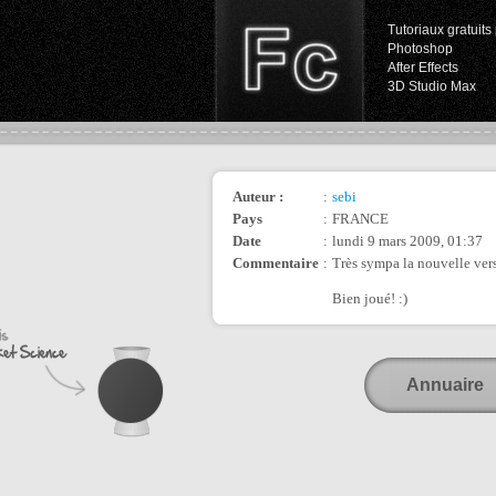
Tutoriaux gratuits 
Photoshop
After Effects
3D Studio Max
Auteur :
:
sebi
Pays
:
FRANCE
Date
:
lundi 9 mars 2009, 01:37
Commentaire
:
Très sympa la nouvelle vers
Bien joué! :)
Annuaire