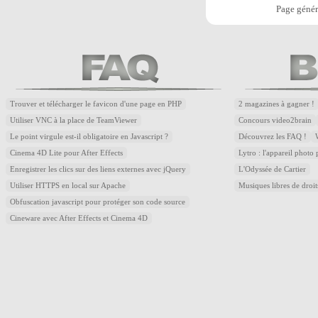
Page génér
Trouver et télécharger le favicon d'une page en PHP
2 magazines à gagner !
Utiliser VNC à la place de TeamViewer
Concours video2brain
Le point virgule est-il obligatoire en Javascript ?
Découvrez les FAQ !
Cinema 4D Lite pour After Effects
Lytro : l'appareil photo
Enregistrer les clics sur des liens externes avec jQuery
L'Odyssée de Cartier
Utiliser HTTPS en local sur Apache
Musiques libres de droi
Obfuscation javascript pour protéger son code source
Cineware avec After Effects et Cinema 4D