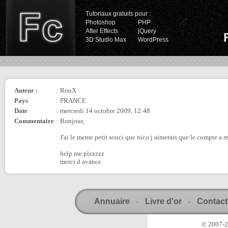
Tutoriaux gratuits pour :
Photoshop
PHP
After Effects
jQuery
3D Studio Max
WordPress
Auteur :
:
RouX
Pays
:
FRANCE
Date
:
mercredi 14 octobre 2009, 12:48
Commentaire
:
Bonjour,
J'ai le meme petit souci que nico j aimerais que le compte a reb
help me plzzzzz
merci d avance
Annuaire
Livre d'or
Contact
-
-
© 2007-20