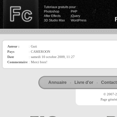
Tutoriaux gratuits pour :
Photoshop
PHP
After Effects
jQuery
3D Studio Max
WordPress
Auteur :
:
Guti
Pays
:
CAMEROON
Date
:
samedi 10 octobre 2009, 11:27
Commentaire
:
Merci bien!
Annuaire
Livre d'or
Contact
-
-
© 2007-20
Page généré