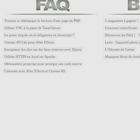
Trouver et télécharger le favicon d'une page en PHP
2 magazines à gagner !
Utiliser VNC à la place de TeamViewer
Concours video2brain
Le point virgule est-il obligatoire en Javascript ?
Découvrez les FAQ !
Cinema 4D Lite pour After Effects
Lytro : l'appareil photo
Enregistrer les clics sur des liens externes avec jQuery
L'Odyssée de Cartier
Utiliser HTTPS en local sur Apache
Musiques libres de droi
Obfuscation javascript pour protéger son code source
Cineware avec After Effects et Cinema 4D