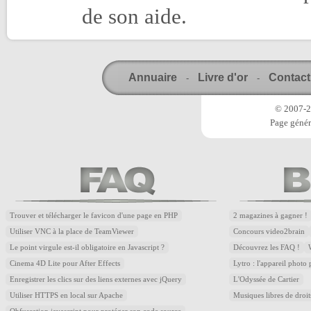
de son aide.
Annuaire
Livre d'or
Contact
-
-
© 2007-20
Page génér
Trouver et télécharger le favicon d'une page en PHP
2 magazines à gagner !
Utiliser VNC à la place de TeamViewer
Concours video2brain
Le point virgule est-il obligatoire en Javascript ?
Découvrez les FAQ !
Cinema 4D Lite pour After Effects
Lytro : l'appareil photo
Enregistrer les clics sur des liens externes avec jQuery
L'Odyssée de Cartier
Utiliser HTTPS en local sur Apache
Musiques libres de droi