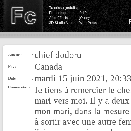
Tutoriaux gratuits pour :
Photoshop
PHP
After Effects
jQuery
3D Studio Max
WordPress
chief dodoru
Auteur :
:
Canada
Pays
:
mardi 15 juin 2021, 20:3
Date
:
Commentaire
:
Je tiens à remercier le c
mari vers moi. Il y a deux
mon mari, dans la mesure 
à sortir avec une autre fe