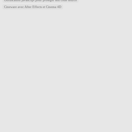
Obfuscation javascript pour protéger son code source
Cineware avec After Effects et Cinema 4D