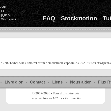
pour :
PHP
jQuery
FAQ
Stockmotion
Tu
WordPress
e.ru/2021/06/15/kak-smotret-strim-demonstracii-capcom-e3-2021/">Как смотре
Livre d'or
Contact
Liens
Nous aider
Flux 
-
-
-
-
-
© 2007-2026 - Tous droits réservés
Page générée en 102 ms - 9 connectés