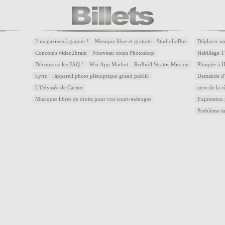
2 magazines à gagner !
Musique libre et gratuite - StudioLeBus
Déplacer un
Concours video2brain
Nouveau cours Photoshop
Habillage T
Découvrez les FAQ !
Wix App Market
Redbull Stratos Mission
Plongée à 
Lytro : l'appareil photo plénoptique grand public
Demande d'a
L'Odyssée de Cartier
zero de la r
Musiques libres de droits pour vos court-métrages
Expression
Problème t