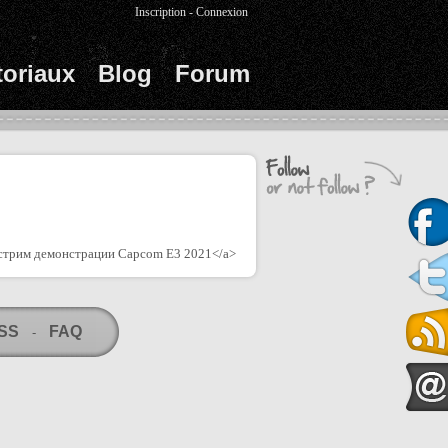
Inscription
-
Connexion
toriaux
Blog
Forum
ть стрим демонстрации Capcom E3 2021</a>
RSS
FAQ
-