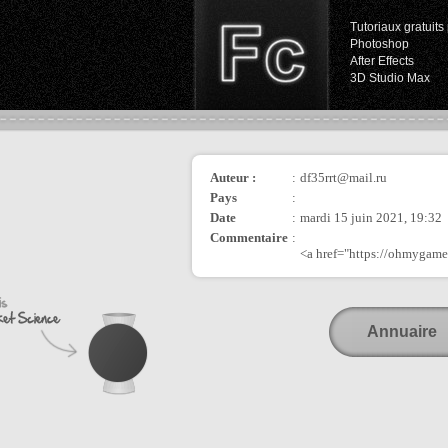
Tutoriaux gratuits 
Photoshop
After Effects
3D Studio Max
Auteur :
:
df35rrt@mail.ru
Pays
:
Date
:
mardi 15 juin 2021, 19:32
Commentaire
:
<a href="https://ohmygam
Annuaire