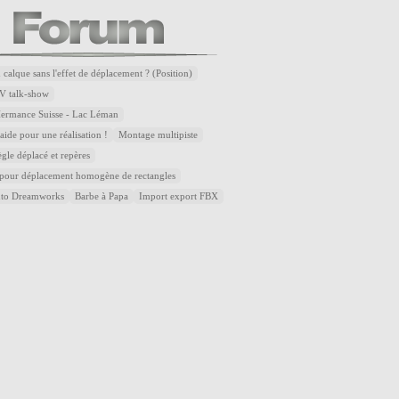
 calque sans l'effet de déplacement ? (Position)
V talk-show
Hermance Suisse - Lac Léman
ide pour une réalisation !
Montage multipiste
ègle déplacé et repères
 pour déplacement homogène de rectangles
uto Dreamworks
Barbe à Papa
Import export FBX