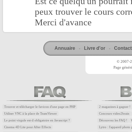
Est ce quelqu'un pourrait
peux trouver le cours cor
Merci d'avance
Annuaire
Livre d'or
Contact
-
-
© 2007-20
Page généré
Trouver et télécharger le favicon d'une page en PHP
2 magazines à gagner !
Utiliser VNC à la place de TeamViewer
Concours video2brain
Le point virgule est-il obligatoire en Javascript ?
Découvrez les FAQ !
Cinema 4D Lite pour After Effects
Lytro : l'appareil photo