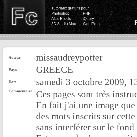
Tutoriaux gratuits pour :
Photoshop
PHP
After Effects
jQuery
3D Studio Max
WordPress
missaudreypotter
Auteur :
:
GREECE
Pays
:
samedi 3 octobre 2009, 1
Date
:
Commentaire
:
Ces pages sont très instru
En fait j'ai une image que 
des mots inscrits sur cett
sans interférer sur le fond