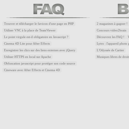
Trouver et télécharger le favicon d'une page en PHP
2 magazines à gagner !
Utiliser VNC à la place de TeamViewer
Concours video2brain
Le point virgule est-il obligatoire en Javascript ?
Découvrez les FAQ !
Cinema 4D Lite pour After Effects
Lytro : l'appareil photo
Enregistrer les clics sur des liens externes avec jQuery
L'Odyssée de Cartier
Utiliser HTTPS en local sur Apache
Musiques libres de droi
Obfuscation javascript pour protéger son code source
Cineware avec After Effects et Cinema 4D