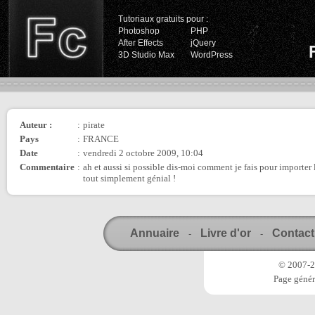
Tutoriaux gratuits pour :
Photoshop
PHP
After Effects
jQuery
3D Studio Max
WordPress
Auteur :
:
pirate
Pays
:
FRANCE
Date
:
vendredi 2 octobre 2009, 10:04
Commentaire
:
ah et aussi si possible dis-moi comment je fais pour importer 
tout simplement génial !
Annuaire
Livre d'or
Contact
-
-
© 2007-20
Page génér