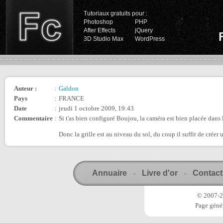
Tutoriaux gratuits pour :
Photoshop
PHP
After Effects
jQuery
3D Studio Max
WordPress
Auteur :
:
Galdon
Pays
:
FRANCE
Date
:
jeudi 1 octobre 2009, 19:43
Commentaire
:
Si t'as bien configuré Boujou, la caméra est bien placée dans
Donc la grille est au niveau du sol, du coup il suffit de créer
Annuaire
Livre d'or
Contact
-
-
© 2007-20
Page génér