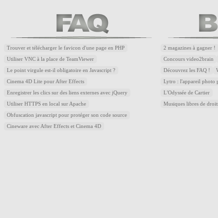
Trouver et télécharger le favicon d'une page en PHP
2 magazines à gagner !
Utiliser VNC à la place de TeamViewer
Concours video2brain
Le point virgule est-il obligatoire en Javascript ?
Découvrez les FAQ !
Cinema 4D Lite pour After Effects
Lytro : l'appareil photo
Enregistrer les clics sur des liens externes avec jQuery
L'Odyssée de Cartier
Utiliser HTTPS en local sur Apache
Musiques libres de droi
Obfuscation javascript pour protéger son code source
Cineware avec After Effects et Cinema 4D