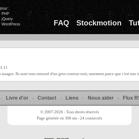
pour :
PHP
jQuery
FAQ
Stockmotion
Tu
WordPress
23:11
s nuages. Ils sont tous entouré d'un gros contour noir, surement parce que c'est une 
Livre d'or
Contact
Liens
Nous aider
Flux 
-
-
-
-
-
© 2007-2026 - Tous droits réservés
Page générée en 306 ms - 24 connectés