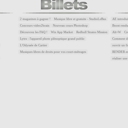
2 magazines à gagner !
Musique libre et gratuite - StudioLeBus
AE introdui
Concours video2brain
Nouveau cours Photoshop
Boost rend
Découvrez les FAQ !
Wix App Market
Redbull Stratos Mission
Alt+W
Cr
Lytro : l'appareil photo plénoptique grand public
Comment dé
L'Odyssée de Cartier
ouvrir un f
Musiques libres de droits pour vos court-métrages
RENDER en 
réaliser une