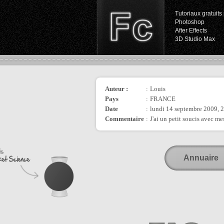
Tutoriaux gratuits 
Photoshop
After Effects
3D Studio Max
Auteur :
:
Louis
Pays
:
FRANCE
Date
:
lundi 14 septembre 2009, 
Commentaire
:
J'ai un petit soucis avec me
Annuaire