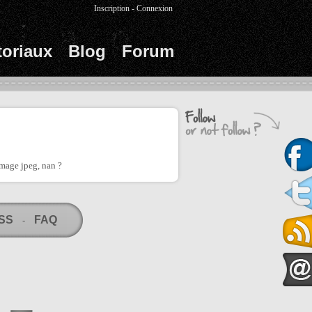
Inscription
-
Connexion
toriaux
Blog
Forum
image jpeg, nan ?
RSS
FAQ
-