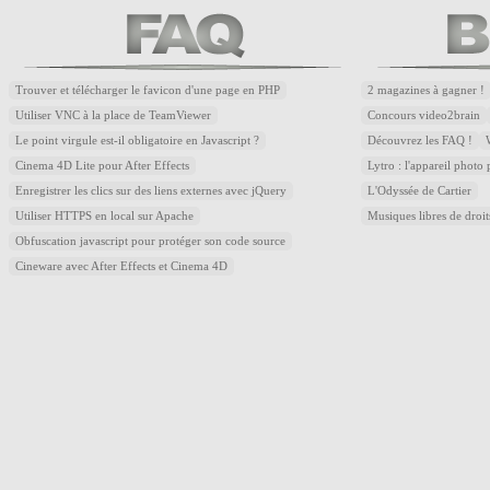
Trouver et télécharger le favicon d'une page en PHP
2 magazines à gagner !
Utiliser VNC à la place de TeamViewer
Concours video2brain
Le point virgule est-il obligatoire en Javascript ?
Découvrez les FAQ !
Cinema 4D Lite pour After Effects
Lytro : l'appareil photo
Enregistrer les clics sur des liens externes avec jQuery
L'Odyssée de Cartier
Utiliser HTTPS en local sur Apache
Musiques libres de droi
Obfuscation javascript pour protéger son code source
Cineware avec After Effects et Cinema 4D