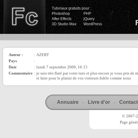
Tutoriaux gratuits pour :
Photoshop
PHP
After Effects
jQuery
3D Studio Max
WordPress
Auteur :
:
AZERT
Pays
:
Date
:
lundi 7 septembre 2009, 16:15
Commentaire
:
je suis très flaté par votre tuto et plus encore je vous pris 
et faite pour le plaisir de vos visiteurs fidèle comme nous
Annuaire
Livre d'or
Contact
-
-
© 2007-20
Page génér