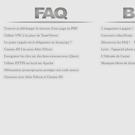
Trouver et télécharger le favicon d'une page en PHP
2 magazines à gagner !
Utiliser VNC à la place de TeamViewer
Concours video2brain
Le point virgule est-il obligatoire en Javascript ?
Découvrez les FAQ !
Cinema 4D Lite pour After Effects
Lytro : l'appareil photo
Enregistrer les clics sur des liens externes avec jQuery
L'Odyssée de Cartier
Utiliser HTTPS en local sur Apache
Musiques libres de droi
Obfuscation javascript pour protéger son code source
Cineware avec After Effects et Cinema 4D