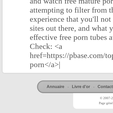
and watch free mature po
attempting to filter from t
experience that you'll no
sites out there, and what
effective free porn tubes 
Check: <a
href=https://pbase.com/
porn</a>|
Annuaire
Livre d'or
Contact
-
-
© 2007-20
Page génér