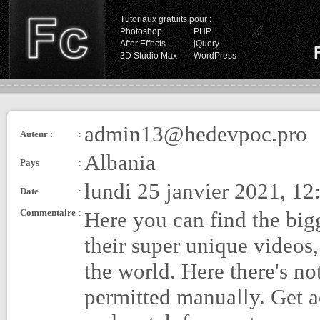
Tutoriaux gratuits pour :
Photoshop
PHP
After Effects
jQuery
3D Studio Max
WordPress
admin13@hedevpoc.pro
Auteur :
:
Albania
Pays
:
lundi 25 janvier 2021, 12
Date
:
Commentaire
:
Here you can find the bigg
their super unique videos,
the world. Here there's no
permitted manually. Get a