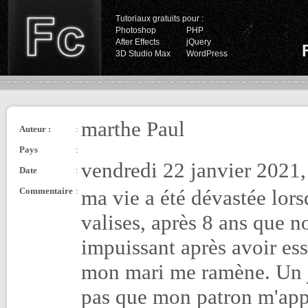
Tutoriaux gratuits pour :
Photoshop
PHP
After Effects
jQuery
3D Studio Max
WordPress
marthe Paul
Auteur :
:
Pays
:
vendredi 22 janvier 2021,
Date
:
Commentaire
:
ma vie a été dévastée lor
valises, après 8 ans que 
impuissant après avoir ess
mon mari me ramène. Un jou
pas que mon patron m'appel