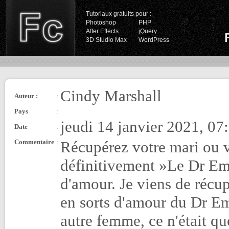
Tutoriaux gratuits pour :
Photoshop
PHP
After Effects
jQuery
3D Studio Max
WordPress
Cindy Marshall
Auteur :
:
Pays
:
jeudi 14 janvier 2021, 07
Date
:
Commentaire
:
Récupérez votre mari ou vo
définitivement »Le Dr Emw
d'amour. Je viens de récup
en sorts d'amour du Dr E
autre femme, ce n'était qu