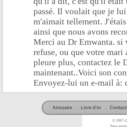
qu'il a dit, c'est qu'il éta
passé. Il voulait que je lu
m'aimait tellement. J'étais 
ainsi que nous avons rec
Merci au Dr Emwanta. si v
refuse, ou que votre mari
pleure plus, contactez le
maintenant..Voici son co
Envoyez-lui un e-mail à
Annuaire
Livre d'or
Contact
-
-
© 2007-20
Page génér