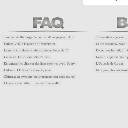
Trouver et télécharger le favicon d'une page en PHP
2 magazines à gagner !
Utiliser VNC à la place de TeamViewer
Concours video2brain
Le point virgule est-il obligatoire en Javascript ?
Découvrez les FAQ !
Cinema 4D Lite pour After Effects
Lytro : l'appareil photo
Enregistrer les clics sur des liens externes avec jQuery
L'Odyssée de Cartier
Utiliser HTTPS en local sur Apache
Musiques libres de droi
Obfuscation javascript pour protéger son code source
Cineware avec After Effects et Cinema 4D