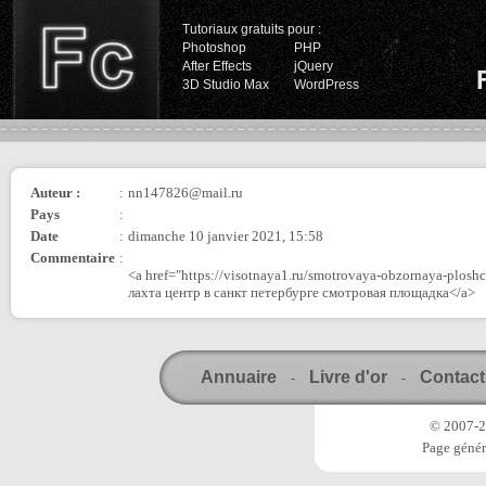
Tutoriaux gratuits pour :
Photoshop
PHP
After Effects
jQuery
3D Studio Max
WordPress
Auteur :
:
nn147826@mail.ru
Pays
:
Date
:
dimanche 10 janvier 2021, 15:58
Commentaire
:
<a href="https://visotnaya1.ru/smotrovaya-obzornaya-plosh
лахта центр в санкт петербурге смотровая площадка</a>
Annuaire
Livre d'or
Contact
-
-
© 2007-20
Page génér