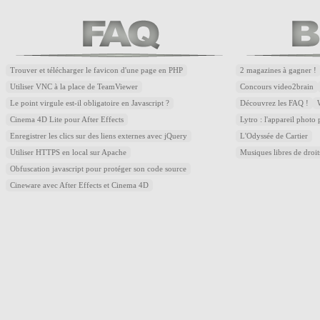
Trouver et télécharger le favicon d'une page en PHP
2 magazines à gagner !
Utiliser VNC à la place de TeamViewer
Concours video2brain
Le point virgule est-il obligatoire en Javascript ?
Découvrez les FAQ !
Cinema 4D Lite pour After Effects
Lytro : l'appareil photo
Enregistrer les clics sur des liens externes avec jQuery
L'Odyssée de Cartier
Utiliser HTTPS en local sur Apache
Musiques libres de droi
Obfuscation javascript pour protéger son code source
Cineware avec After Effects et Cinema 4D