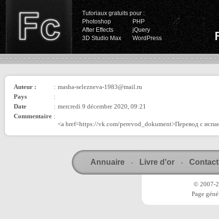
Tutoriaux gratuits pour :
Photoshop
PHP
After Effects
jQuery
3D Studio Max
WordPress
Auteur :
:
masha-selezneva-1983@mail.ru
Pays
:
Date
:
mercredi 9 décembre 2020, 09:21
Commentaire
:
<a href=https://vk.com/perevod_dokument>Перевод с испа
Annuaire
Livre d'or
Contact
-
-
© 2007-20
Page génér