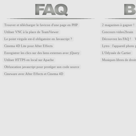
Trouver et télécharger le favicon d'une page en PHP
2 magazines à gagner !
Utiliser VNC à la place de TeamViewer
Concours video2brain
Le point virgule est-il obligatoire en Javascript ?
Découvrez les FAQ !
Cinema 4D Lite pour After Effects
Lytro : l'appareil photo
Enregistrer les clics sur des liens externes avec jQuery
L'Odyssée de Cartier
Utiliser HTTPS en local sur Apache
Musiques libres de droi
Obfuscation javascript pour protéger son code source
Cineware avec After Effects et Cinema 4D