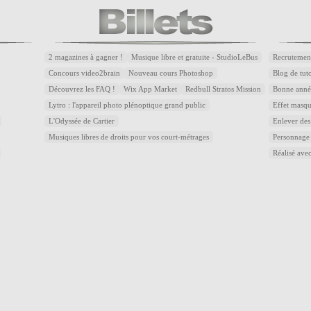
2 magazines à gagner !
Musique libre et gratuite - StudioLeBus
Recrutemen
Concours video2brain
Nouveau cours Photoshop
Blog de tuto
Découvrez les FAQ !
Wix App Market
Redbull Stratos Mission
Bonne année
Lytro : l'appareil photo plénoptique grand public
Effet masqu
L'Odyssée de Cartier
Enlever des
Musiques libres de droits pour vos court-métrages
Personnage
Réalisé avec