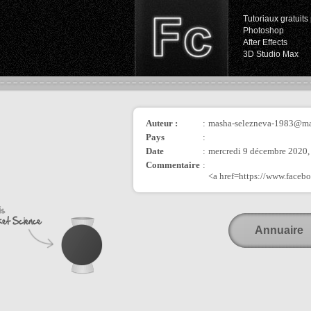
Tutoriaux gratuits 
Photoshop
After Effects
3D Studio Max
Auteur :
:
masha-selezneva-1983@ma
Pays
:
Date
:
mercredi 9 décembre 2020,
Commentaire
:
<a href=https://www.face
Annuaire