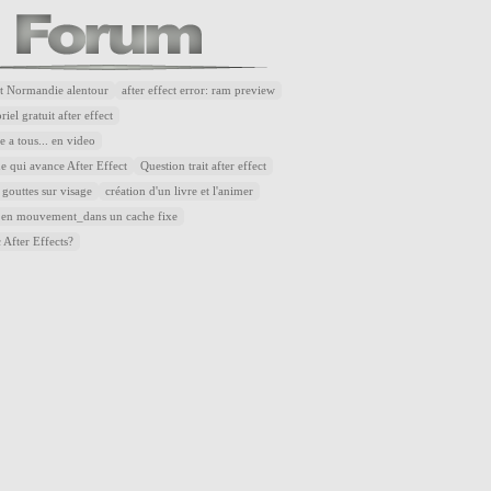
t Normandie alentour
after effect error: ram preview
riel gratuit after effect
 a tous... en video
e qui avance After Effect
Question trait after effect
 gouttes sur visage
création d'un livre et l'animer
 en mouvement_dans un cache fixe
 After Effects?