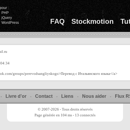
pour :
PHP
jQuery
FAQ
Stockmotion
Tu
WordPress
il.ru
 04:34
book.com/groups/perevodsangliyskogo>Перевод с Итальянского языка</a>
Livre d'or
Contact
Liens
Nous aider
Flux 
-
-
-
-
-
© 2007-2026 - Tous droits réservés
Page générée en 104 ms - 13 connectés