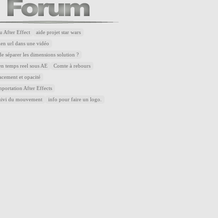
u After Effect
aide projet star wars
lien url dans une vidéo
de séparer les dimensions solution ?
n temps reel sous AE
Comte à rebours
acement et opacité
portation After Effects
uivi du mouvement
info pour faire un logo.