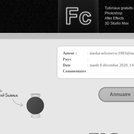
Tutoriaux gratuits 
Photoshop
After Effects
3D Studio Max
Auteur :
:
masha-selezneva-1983@ma
Pays
:
Date
:
mardi 8 décembre 2020, 14
Commentaire
:
Annuaire