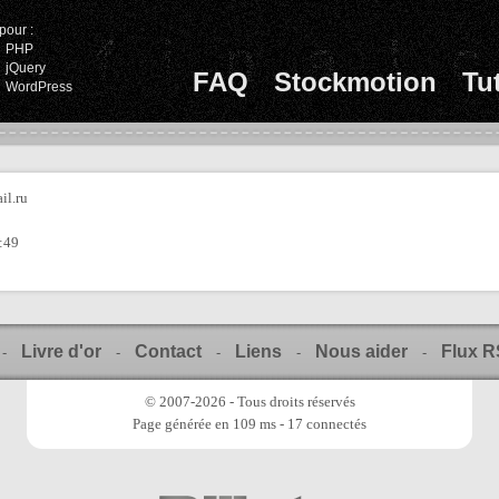
pour :
PHP
jQuery
FAQ
Stockmotion
Tu
WordPress
il.ru
:49
Livre d'or
Contact
Liens
Nous aider
Flux 
-
-
-
-
-
© 2007-2026 - Tous droits réservés
Page générée en 109 ms - 17 connectés