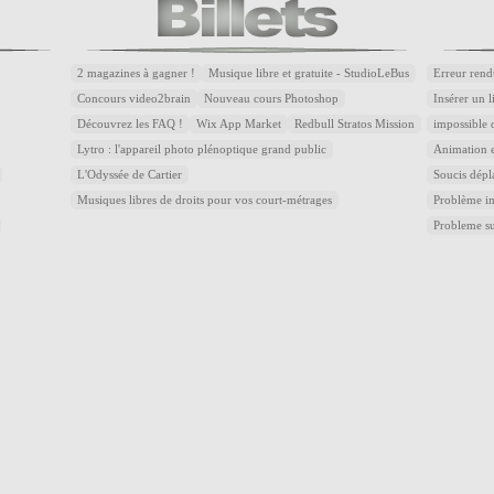
2 magazines à gagner !
Musique libre et gratuite - StudioLeBus
Erreur rend
Concours video2brain
Nouveau cours Photoshop
Insérer un 
Découvrez les FAQ !
Wix App Market
Redbull Stratos Mission
impossible 
Lytro : l'appareil photo plénoptique grand public
Animation e
L'Odyssée de Cartier
Soucis dépl
Musiques libres de droits pour vos court-métrages
Problème im
Probleme s