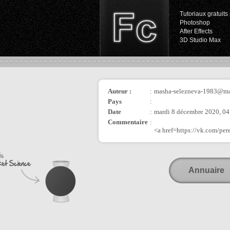
Tutoriaux gratuits 
Photoshop
After Effects
3D Studio Max
Auteur :
:
masha-selezneva-1983@ma
Pays
:
Date
:
mardi 8 décembre 2020, 04
Commentaire
:
<a href=https://vk.com/p
Annuaire