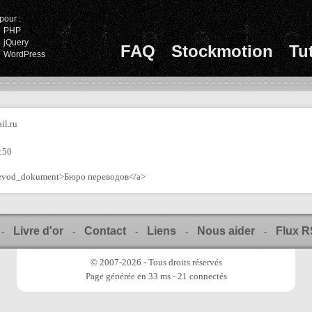
pour :
PHP
jQuery
FAQ
Stockmotion
Tu
WordPress
il.ru
:50
erevod_dokument>Бюро переводов</a>
Livre d'or
Contact
Liens
Nous aider
Flux 
-
-
-
-
-
© 2007-2026 - Tous droits réservés
Page générée en 33 ms - 21 connectés