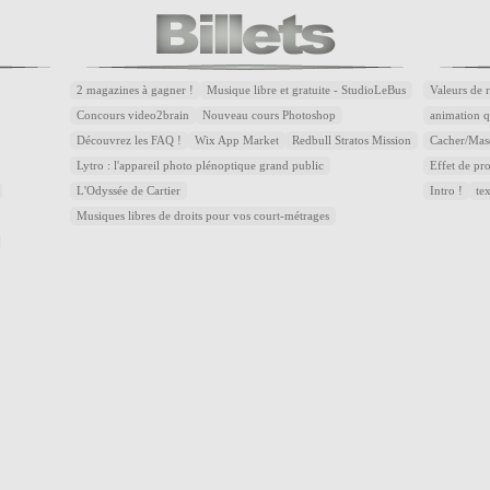
2 magazines à gagner !
Musique libre et gratuite - StudioLeBus
Valeurs de 
Concours video2brain
Nouveau cours Photoshop
animation q
Découvrez les FAQ !
Wix App Market
Redbull Stratos Mission
Cacher/Mas
Lytro : l'appareil photo plénoptique grand public
Effet de p
L'Odyssée de Cartier
Intro !
te
Musiques libres de droits pour vos court-métrages