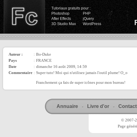
Tutoriaux gratuits pour :
Photoshop
PHP
After Effects
jQuery
3D Studio Max
WordPress
Auteur :
:
Bo-Duke
Pays
:
FRANCE
Date
:
dimanche 16 août 2009, 14:59
Commentaire
:
Super tuto! Moi qui n'utilisez jamais l'outil plume! O_o
Franchement ça fais de super icônes pour mon bureau!
Annuaire
Livre d'or
Contact
-
-
© 2007-20
Page généré