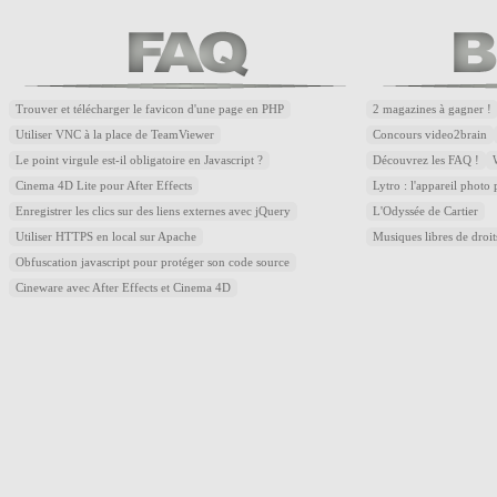
Trouver et télécharger le favicon d'une page en PHP
2 magazines à gagner !
Utiliser VNC à la place de TeamViewer
Concours video2brain
Le point virgule est-il obligatoire en Javascript ?
Découvrez les FAQ !
Cinema 4D Lite pour After Effects
Lytro : l'appareil photo
Enregistrer les clics sur des liens externes avec jQuery
L'Odyssée de Cartier
Utiliser HTTPS en local sur Apache
Musiques libres de droi
Obfuscation javascript pour protéger son code source
Cineware avec After Effects et Cinema 4D