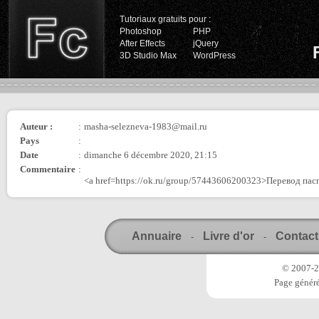
Tutoriaux gratuits pour :
Photoshop
PHP
After Effects
jQuery
3D Studio Max
WordPress
Auteur :
:
masha-selezneva-1983@mail.ru
Pays
:
Date
:
dimanche 6 décembre 2020, 21:15
Commentaire
:
<a href=https://ok.ru/group/57443606200323>Перевод пас
Annuaire
Livre d'or
Contact
-
-
© 2007-20
Page généré