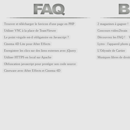
Trouver et télécharger le favicon d'une page en PHP
2 magazines à gagner !
Utiliser VNC à la place de TeamViewer
Concours video2brain
Le point virgule est-il obligatoire en Javascript ?
Découvrez les FAQ !
Cinema 4D Lite pour After Effects
Lytro : l'appareil photo
Enregistrer les clics sur des liens externes avec jQuery
L'Odyssée de Cartier
Utiliser HTTPS en local sur Apache
Musiques libres de droi
Obfuscation javascript pour protéger son code source
Cineware avec After Effects et Cinema 4D