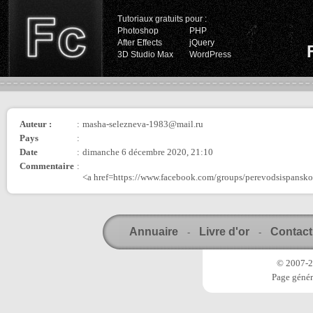
Tutoriaux gratuits pour :
Photoshop
PHP
After Effects
jQuery
3D Studio Max
WordPress
Auteur :
:
masha-selezneva-1983@mail.ru
Pays
:
Date
:
dimanche 6 décembre 2020, 21:10
Commentaire
:
<a href=https://www.facebook.com/groups/perevodsispans
Annuaire
Livre d'or
Contact
-
-
© 2007-20
Page génér