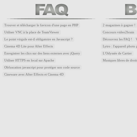
Trouver et télécharger le favicon d'une page en PHP
2 magazines à gagner !
Utiliser VNC à la place de TeamViewer
Concours video2brain
Le point virgule est-il obligatoire en Javascript ?
Découvrez les FAQ !
Cinema 4D Lite pour After Effects
Lytro : l'appareil photo
Enregistrer les clics sur des liens externes avec jQuery
L'Odyssée de Cartier
Utiliser HTTPS en local sur Apache
Musiques libres de droi
Obfuscation javascript pour protéger son code source
Cineware avec After Effects et Cinema 4D