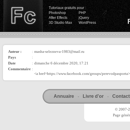
Tutoriaux gratuits pour :
Photoshop
PHP
After Effects
jQuery
3D Studio Max
WordPress
Auteur :
:
masha-selezneva-1983@mail.ru
Pays
:
Date
:
dimanche 6 décembre 2020, 17:21
Commentaire
:
<a href=https://www.facebook.com/groups/perevodpasporta
Annuaire
Livre d'or
Contact
-
-
© 2007-20
Page génér