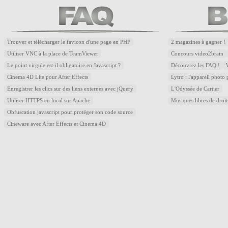
Trouver et télécharger le favicon d'une page en PHP
2 magazines à gagner !
Utiliser VNC à la place de TeamViewer
Concours video2brain
Le point virgule est-il obligatoire en Javascript ?
Découvrez les FAQ !
Cinema 4D Lite pour After Effects
Lytro : l'appareil photo
Enregistrer les clics sur des liens externes avec jQuery
L'Odyssée de Cartier
Utiliser HTTPS en local sur Apache
Musiques libres de droi
Obfuscation javascript pour protéger son code source
Cineware avec After Effects et Cinema 4D