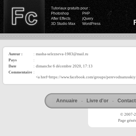
Tutoriaux gratuits pour :
Photoshop
PHP
After Effects
jQuery
3D Studio Max
WordPress
Auteur :
:
masha-selezneva-1983@mail.ru
Pays
:
Date
:
dimanche 6 décembre 2020, 17:13
Commentaire
:
<a href=https://www.facebook.com/groups/perevodnarusski
Annuaire
Livre d'or
Contact
-
-
© 2007-20
Page génér