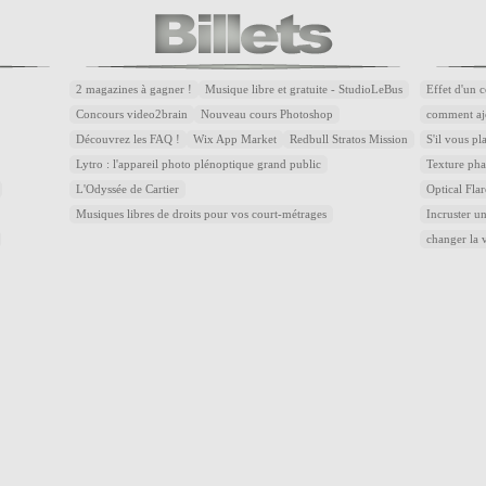
2 magazines à gagner !
Musique libre et gratuite - StudioLeBus
Effet d'un 
Concours video2brain
Nouveau cours Photoshop
comment aj
Découvrez les FAQ !
Wix App Market
Redbull Stratos Mission
S'il vous pl
Lytro : l'appareil photo plénoptique grand public
Texture pha
L'Odyssée de Cartier
Optical Flar
Musiques libres de droits pour vos court-métrages
Incruster u
changer la 