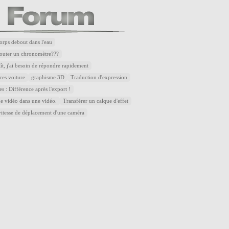
corps debout dans l'eau
outer un chronomètre???
aît, j'ai besoin de répondre rapidement
res voiture
graphisme 3D
Traduction d'expression
es : Différence après l'export !
ne vidéo dans une vidéo.
Transférer un calque d'effet
vitesse de déplacement d'une caméra