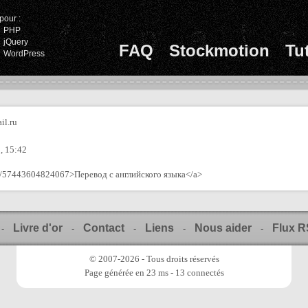
pour :
PHP
jQuery
FAQ
Stockmotion
Tu
WordPress
il.ru
, 15:42
oup/57443604824067>Перевод с английского языка</a>
Livre d'or
Contact
Liens
Nous aider
Flux 
-
-
-
-
-
© 2007-2026 - Tous droits réservés
Page générée en 23 ms - 13 connectés