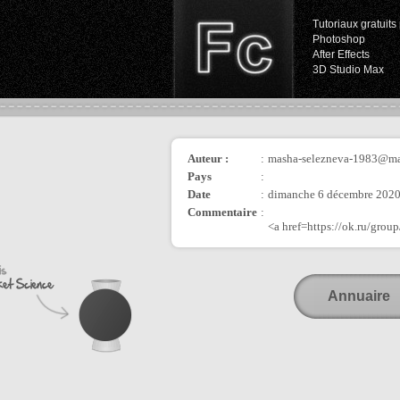
Tutoriaux gratuits 
Photoshop
After Effects
3D Studio Max
Auteur :
:
masha-selezneva-1983@ma
Pays
:
Date
:
dimanche 6 décembre 2020
Commentaire
:
<a href=https://ok.ru/gr
Annuaire