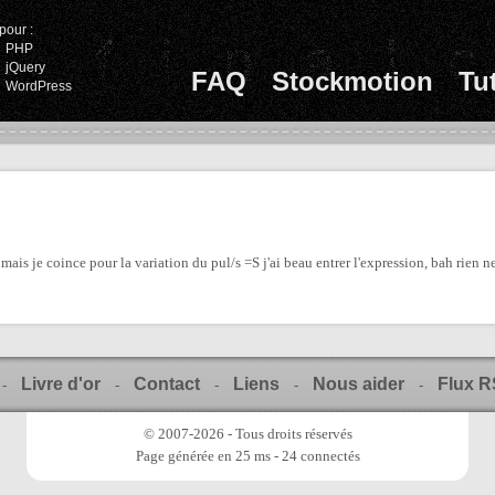
pour :
PHP
jQuery
FAQ
Stockmotion
Tu
WordPress
 mais je coince pour la variation du pul/s =S j'ai beau entrer l'expression, bah rien ne
Livre d'or
Contact
Liens
Nous aider
Flux 
-
-
-
-
-
© 2007-2026 - Tous droits réservés
Page générée en 25 ms - 24 connectés