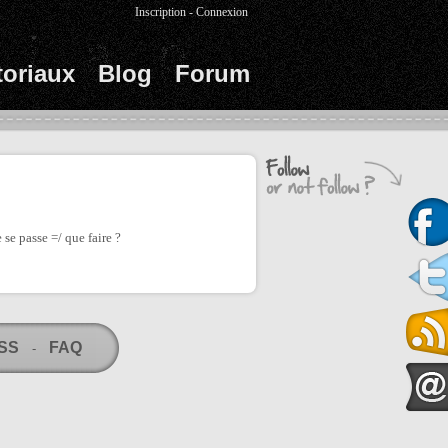
Inscription
-
Connexion
toriaux
Blog
Forum
 se passe =/ que faire ?
RSS
FAQ
-