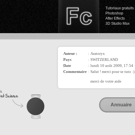
Tutoriaux gratuits 
Photoshop
After Effects
3D Studio Max
Auteur :
:
Aratoryx
Pays
:
SWITZERLAND
Date
:
lundi 10 août 2009, 17:54
Commentaire
:
Salut ! merci pour se tuto :)
merci de votre aide
Annuaire