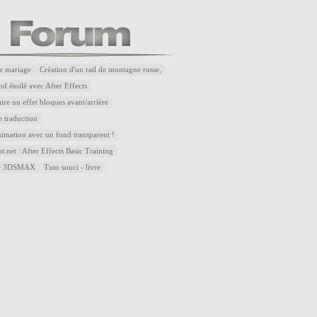
e mariage
Création d'un rail de montagne russe,
d étoilé avec After Effects
re un effet bloques avant/arrière
 traduction
nimation avec un fond transparent !
.net : After Effects Basic Training
sur 3DSMAX
Tuto souci - livre