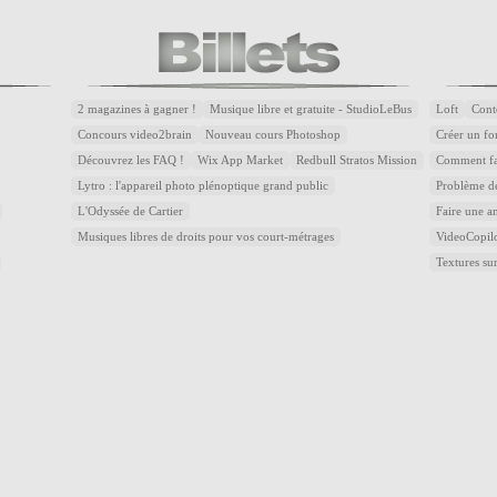
2 magazines à gagner !
Musique libre et gratuite - StudioLeBus
Loft
Cont
Concours video2brain
Nouveau cours Photoshop
Créer un fon
Découvrez les FAQ !
Wix App Market
Redbull Stratos Mission
Comment fai
Lytro : l'appareil photo plénoptique grand public
Problème de
L'Odyssée de Cartier
Faire une a
Musiques libres de droits pour vos court-métrages
VideoCopilot
Textures 