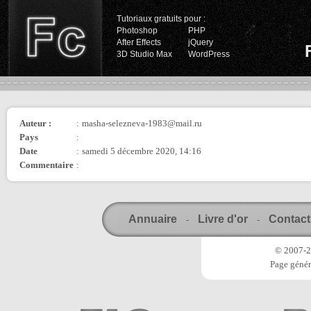
Tutoriaux gratuits pour :
Photoshop
PHP
After Effects
jQuery
3D Studio Max
WordPress
Auteur :
:
masha-selezneva-1983@mail.ru
Pays
:
Date
:
samedi 5 décembre 2020, 14:16
Commentaire
:
Annuaire
Livre d'or
Contact
-
-
© 2007-20
Page génér