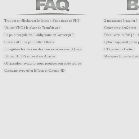
Trouver et télécharger le favicon d'une page en PHP
2 magazines à gagner !
Utiliser VNC à la place de TeamViewer
Concours video2brain
Le point virgule est-il obligatoire en Javascript ?
Découvrez les FAQ !
Cinema 4D Lite pour After Effects
Lytro : l'appareil photo
Enregistrer les clics sur des liens externes avec jQuery
L'Odyssée de Cartier
Utiliser HTTPS en local sur Apache
Musiques libres de droi
Obfuscation javascript pour protéger son code source
Cineware avec After Effects et Cinema 4D