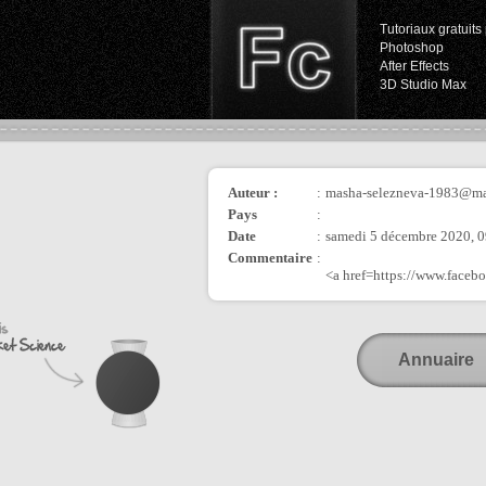
Tutoriaux gratuits 
Photoshop
After Effects
3D Studio Max
Auteur :
:
masha-selezneva-1983@ma
Pays
:
Date
:
samedi 5 décembre 2020, 
Commentaire
:
<a href=https://www.fac
Annuaire