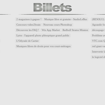
2 magazines à gagner !
Musique libre et gratuite - StudioLeBus
(RESOLU) p
Concours video2brain
Nouveau cours Photoshop
Agrandir fo
Découvrez les FAQ !
Wix App Market
Redbull Stratos Mission
découpage v
Lytro : l'appareil photo plénoptique grand public
Problème av
L'Odyssée de Cartier
VTC.com Qu
Musiques libres de droits pour vos court-métrages
red giant v
Intervertir 
le logiciel 