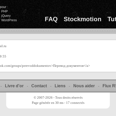
pour :
PHP
jQuery
FAQ
Stockmotion
Tu
WordPress
il.ru
09:55
ebook.com/groups/perevoddokumentov>Перевод документов</a>
Livre d'or
Contact
Liens
Nous aider
Flux 
-
-
-
-
-
© 2007-2026 - Tous droits réservés
Page générée en 30 ms - 17 connectés