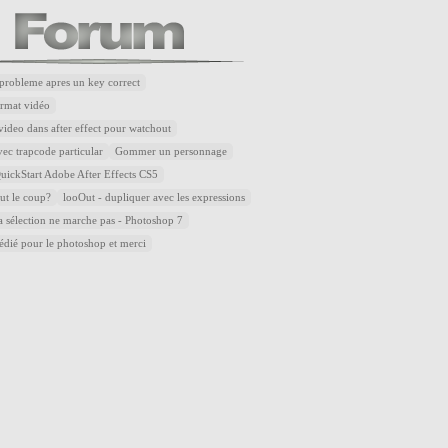
robleme apres un key correct
rmat vidéo
ideo dans after effect pour watchout
ec trapcode particular
Gommer un personnage
ickStart Adobe After Effects CS5
aut le coup?
looOut - dupliquer avec les expressions
la sélection ne marche pas - Photoshop 7
dédié pour le photoshop et merci